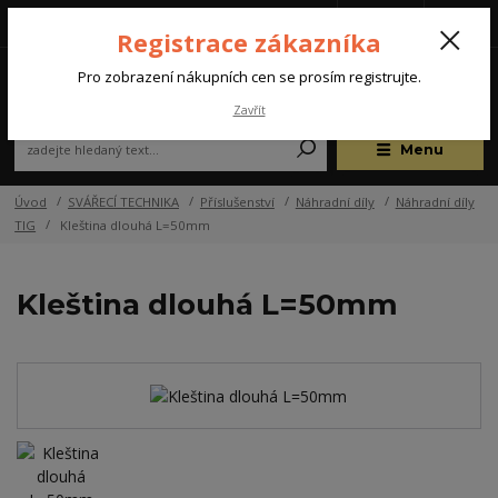
Tel.: +420 572 637 924
CZK
(Po-Pá, 07:00-15:30 hod.)
Registrace zákazníka
0
Pro zobrazení nákupních cen se prosím registrujte.
Zavřít
Menu
Úvod
SVÁŘECÍ TECHNIKA
Příslušenství
Náhradní díly
Náhradní díly
TIG
Kleština dlouhá L=50mm
Kleština dlouhá L=50mm