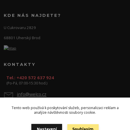
KDE NÁS NAJDETE?
U Cukrovaru 2829
68801 Uherský Brod
KONTAKTY
Tel.: +420 572 637 924
(Po-Pá, 07:00-15:30 hod.)
info@welco.cz
Tento web používá k poskytování služeb, personalizaci reklam a
analýze návštěvnosti soubory cookie.
Nastavení
Souhlasím