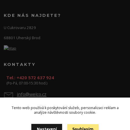
KDE NÁS NAJDETE?
U Cukrovaru 2829
68801 Uherský Brod
KONTAKTY
Tel.: +420 572 637 924
(Po-Pá, 07:00-15:30 hod.)
info@welco.cz
Tento web používá k poskytování služeb, personalizaci reklam a
analýze návštěvnosti soubory cookie.
Nastavení
Souhlasím