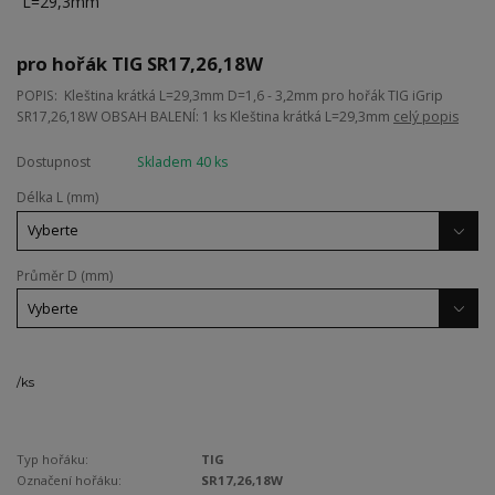
pro hořák TIG SR17,26,18W
POPIS: Kleština krátká L=29,3mm D=1,6 - 3,2mm pro hořák TIG iGrip
SR17,26,18W OBSAH BALENÍ: 1 ks Kleština krátká L=29,3mm
celý popis
Dostupnost
Skladem 40 ks
Délka L (mm)
Průměr D (mm)
/
ks
Typ hořáku:
TIG
Označení hořáku:
SR17,26,18W