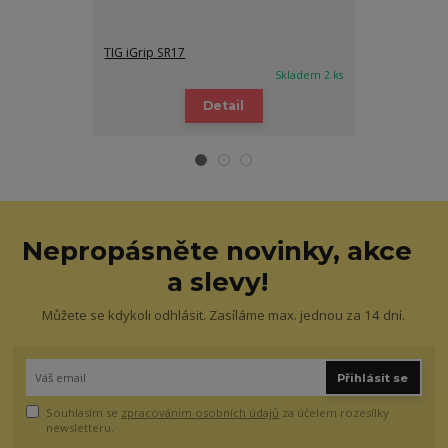
TIG iGrip SR17
TIG iGrip SR1
Skladem 2 ks
Detail
Nepropásněte novinky, akce
a slevy!
Můžete se kdykoli odhlásit. Zasíláme max. jednou za 14 dní.
Přihlásit se
Souhlasím se
zpracováním osobních údajů
za účelem rozesílky
newsletteru.