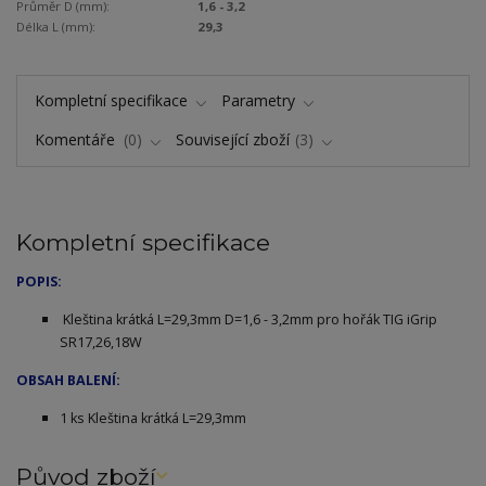
Průměr D (mm):
1,6 - 3,2
Délka L (mm):
29,3
Kompletní specifikace
Parametry
Komentáře
0
Související zboží
3
Kompletní specifikace
POPIS:
Kleština krátká L=29,3mm D=1,6 - 3,2mm pro hořák TIG iGrip
SR17,26,18W
OBSAH BALENÍ:
1 ks Kleština krátká L=29,3mm
Původ zboží