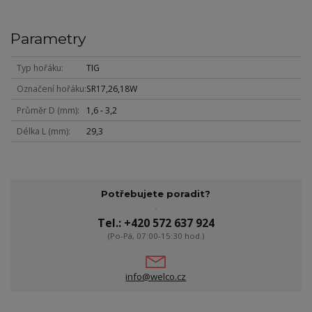
Parametry
Typ hořáku
TIG
Označení hořáku
SR17,26,18W
Průměr D (mm)
1,6 - 3,2
Délka L (mm)
29,3
Potřebujete poradit?
Tel.: +420 572 637 924
(Po-Pá, 07:00-15:30 hod.)
info@welco.cz