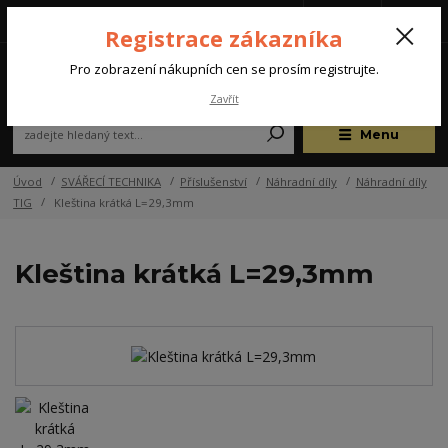
Tel.: +420 572 637 924
CZK
(Po-Pá, 07:00-15:30 hod.)
Registrace zákazníka
0
Pro zobrazení nákupních cen se prosím registrujte.
Zavřít
Menu
Úvod
SVÁŘECÍ TECHNIKA
Příslušenství
Náhradní díly
Náhradní díly
TIG
Kleština krátká L=29,3mm
Kleština krátká L=29,3mm