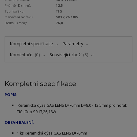
Průměr D (mm):
12,5
Typ hořáku:
TIG
Označení hořáku:
SR17,26,18W
Délka L (mm):
76,0
Kompletní specifikace
Parametry
Komentáře
0
Související zboží
3
Kompletní specifikace
POPIS:
Keramická dýza GAS LENS L=76mm D=8,0 - 12,5mm pro hořák
TIG iGrip SR17,26,18W
OBSAH BALENÍ:
1 ks Keramická dýza GAS LENS L=76mm