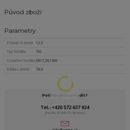
Původ zboží
Parametry
Průměr D (mm)
12,5
Typ hořáku
TIG
Označení hořáku
SR17,26,18W
Délka L (mm)
76,0
Potřebujete poradit?
Tel.: +420 572 637 924
(Po-Pá, 07:00-15:30 hod.)
info@welco.cz