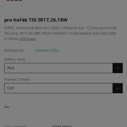
pro hořák TIG SR17,26,18W
POPIS: Keramická dýza GAS LENS L=76mm D=8,0 - 12,5mm pro hořák
TIG iGrip SR17,26,18W OBSAH BALENÍ: 1 ks Keramická dýza GAS LENS
L=76mm
celý popis
Dostupnost
Skladem 10 ks
Délka L (mm)
Průměr D (mm)
/
ks
Číslo produktu:
401P170927