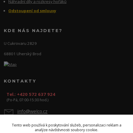
Náhradní díly a rozkresy hořáků
Odstoupení od smlouvy
KDE NÁS NAJDETE?
U Cukrovaru 2829
68801 Uherský Brod
KONTAKTY
Tel.: +420 572 637 924
(Po-Pá, 07:00-15:30 hod.)
info@welco.cz
Tento web používá k poskytování služeb, personalizaci reklam a
analýze návštěvnosti soubory cookie.