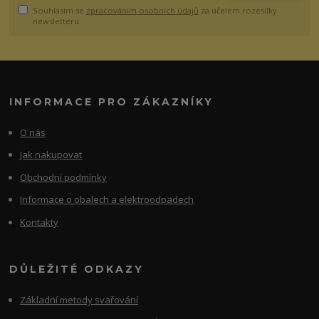
Souhlasím se
zpracováním osobních údajů
za účelem rozesílky
newsletteru.
INFORMACE PRO ZÁKAZNÍKY
O nás
Jak nakupovat
Obchodní podmínky
Informace o obalech a elektroodpadech
Kontakty
DŮLEŽITÉ ODKAZY
Základní metody svařování