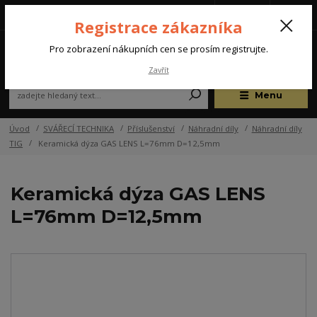
Tel.: +420 572 637 924
CZK
(Po-Pá, 07:00-15:30 hod.)
Registrace zákazníka
0
Pro zobrazení nákupních cen se prosím registrujte.
Zavřít
Menu
Úvod
SVÁŘECÍ TECHNIKA
Příslušenství
Náhradní díly
Náhradní díly
TIG
Keramická dýza GAS LENS L=76mm D=12,5mm
Keramická dýza GAS LENS
L=76mm D=12,5mm