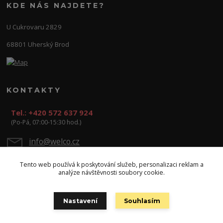
KDE NÁS NAJDETE?
U Cukrovaru 2829
68801 Uherský Brod
KONTAKTY
Tel.: +420 572 637 924
(Po-Pá, 07:00-15:30 hod.)
info@welco.cz
Tento web používá k poskytování služeb, personalizaci reklam a
analýze návštěvnosti soubory cookie.
Nastavení
Souhlasím
Copyright: WELCO spol. s r.o.