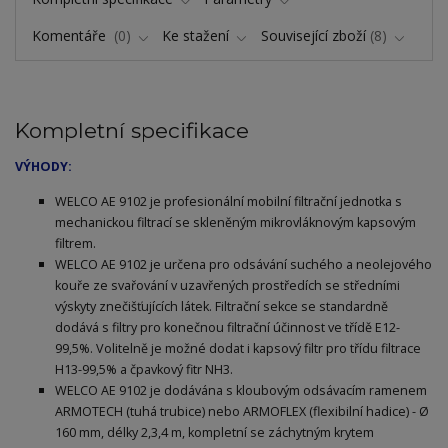
Komentáře
0
Ke stažení
Související zboží
8
Kompletní specifikace
VÝHODY:
WELCO AE 9102 je profesionální mobilní filtrační jednotka s
mechanickou filtrací se skleněným mikrovláknovým kapsovým
filtrem.
WELCO AE 9102 je určena pro odsávání suchého a neolejového
kouře ze svařování v uzavřených prostředích se středními
výskyty znečišťujících látek. Filtrační sekce se standardně
dodává s filtry pro konečnou filtrační účinnost ve třídě E12-
99,5%. Volitelně je možné dodat i kapsový filtr pro třídu filtrace
H13-99,5% a čpavkový fitr NH3.
WELCO AE 9102 je dodávána s kloubovým odsávacím ramenem
ARMOTECH (tuhá trubice) nebo ARMOFLEX (flexibilní hadice) - Ø
160 mm, délky 2,3,4 m, kompletní se záchytným krytem