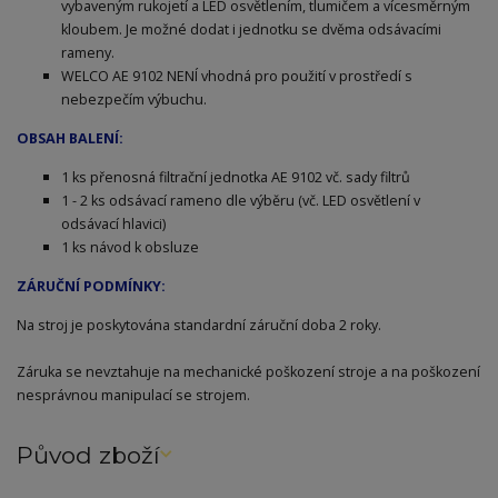
vybaveným rukojetí a LED osvětlením, tlumičem a vícesměrným
kloubem. Je možné dodat i jednotku se dvěma odsávacími
rameny.
WELCO AE 9102 NENÍ vhodná pro použití v prostředí s
nebezpečím výbuchu.
OBSAH BALENÍ:
1 ks přenosná filtrační jednotka AE 9102 vč. sady filtrů
1 - 2 ks odsávací rameno dle výběru (vč. LED osvětlení v
odsávací hlavici)
1 ks návod k obsluze
ZÁRUČNÍ PODMÍNKY:
Na stroj je poskytována standardní záruční doba 2 roky.
Záruka se nevztahuje na mechanické poškození stroje a na poškození
nesprávnou manipulací se strojem.
Původ zboží