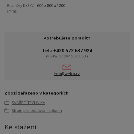
Rozměry DxŠxV
600 x 800 x 1200
(mm)
Potřebujete poradit?
Tel.: +420 572 637 924
(Po-Pá, 07:00-15:30 hod.)
info@welco.cz
Zboží zařazeno v kategoriích
SVÁŘECÍ TECHNIKA
Stroje pro odsávání zplodin
Ke stažení