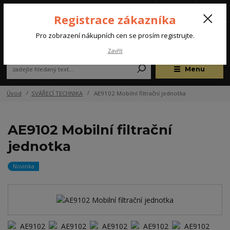
Tel.: +420 572 637 924
CZK
(Po-Pá, 07:00-15:30 hod.)
Registrace zákazníka
0
Pro zobrazení nákupních cen se prosím registrujte.
Zavřít
Menu
Úvod
SVÁŘECÍ TECHNIKA
AE9102 Mobilní filtrační jednotka
AE9102 Mobilní filtrační
jednotka
Novinka