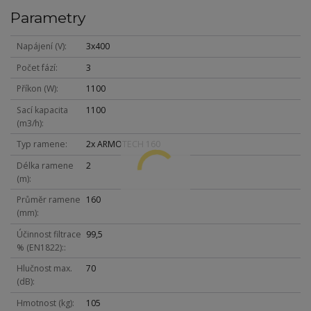
Parametry
Napájení (V)
3x400
Počet fází
3
Příkon (W)
1100
Sací kapacita
1100
(m3/h)
Typ ramene
2x ARMOTECH 160
Délka ramene
2
(m)
Průměr ramene
160
(mm)
Účinnost filtrace
99,5
% (EN1822):
Hlučnost max.
70
(dB)
Hmotnost (kg)
105