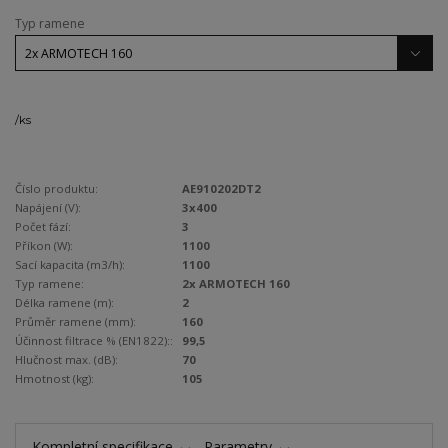
Typ ramene
/
ks
Číslo produktu:
AE910202DT2
Napájení (V):
3x400
Počet fází:
3
Příkon (W):
1100
Sací kapacita (m3/h):
1100
Typ ramene:
2x ARMOTECH 160
Délka ramene (m):
2
Průměr ramene (mm):
160
Účinnost filtrace % (EN1822)::
99,5
Hlučnost max. (dB):
70
Hmotnost (kg):
105
Kompletní specifikace
Parametry