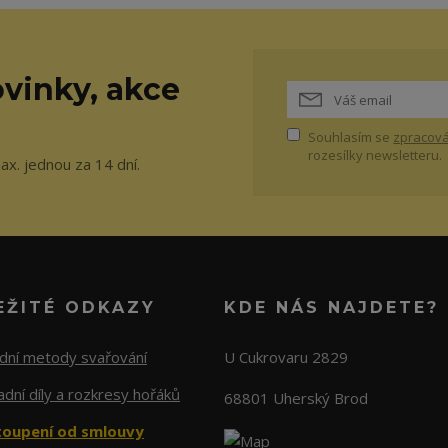
vinky, akce
Souhlasím se
zpracová
rozesílky newsletteru.
ax. jednou za 14 dní.
EŽITÉ ODKAZY
KDE NÁS NAJDETE?
adní metody svařování
U Cukrovaru 2829
dní díly a rozkresy hořáků
68801 Uherský Brod
oupení od smlouvy