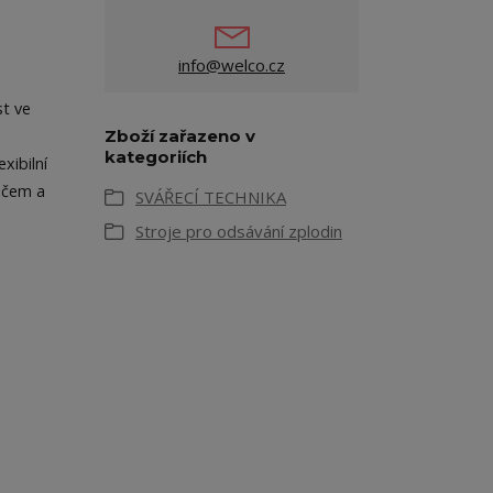
info@welco.cz
st ve
Zboží zařazeno v
kategoriích
ibilní
ičem a
SVÁŘECÍ TECHNIKA
Stroje pro odsávání zplodin