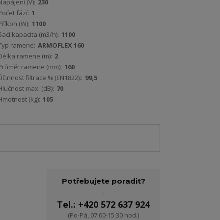
Napájení (V):
230
Počet fází:
1
Příkon (W):
1100
Sací kapacita (m3/h):
1100
Typ ramene:
ARMOFLEX 160
Délka ramene (m):
2
Průměr ramene (mm):
160
Účinnost filtrace % (EN1822)::
99,5
Hlučnost max. (dB):
70
Hmotnost (kg):
105
Potřebujete poradit?
Tel.: +420 572 637 924
(Po-Pá, 07:00-15:30 hod.)