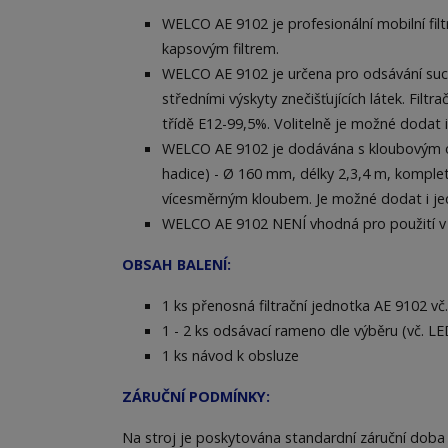
WELCO AE 9102 je profesionální mobilní fil
kapsovým filtrem.
WELCO AE 9102 je určena pro odsávání suc
středními výskyty znečišťujících látek. Filtr
třídě E12-99,5%. Volitelně je možné dodat i 
WELCO AE 9102 je dodávána s kloubovým 
hadice) - Ø 160 mm, délky 2,3,4 m, komple
vícesměrným kloubem. Je možné dodat i j
WELCO AE 9102 NENÍ vhodná pro použití v 
OBSAH BALENÍ:
1 ks přenosná filtrační jednotka AE 9102 vč.
1 - 2 ks odsávací rameno dle výběru (vč. LED
1 ks návod k obsluze
ZÁRUČNÍ PODMÍNKY:
Na stroj je poskytována standardní záruční doba 