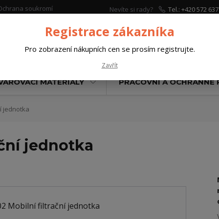
Ochrana soukromí
Nevíte si rady?
Tel.: +420 572 637
Zavolejte.
Registrace zákazníka
Pro zobrazení nákupních cen se prosím registrujte.
Hleda
Zavřít
VAŘOVACÍ MATERIÁLY
PRACOVNÍ A OCHRANNÉ
í jednotka
ační jednotka