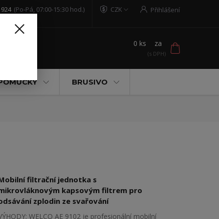
 924
(Po-Pá, 07:00-15:30 hod.)
CZK
Přihlášení
0
ks
za
t
 POMŮCKY
BRUSIVO
Mobilní filtrační jednotka s
mikrovláknovým kapsovým filtrem pro
odsávání zplodin ze svařování
VÝHODY: WELCO AE 9102 je profesionální mobilní