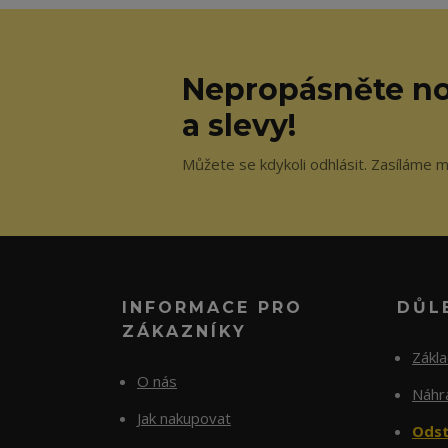
Nepropásněte no
a slevy!
Můžete se kdykoli odhlásit. Zasíláme m
INFORMACE PRO
DŮL
ZÁKAZNÍKY
Zákl
O nás
Náhra
Jak nakupovat
Odst