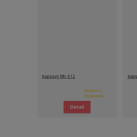
Kapsový filtr E12
Kaps
skladem u
dodavatele
Detail