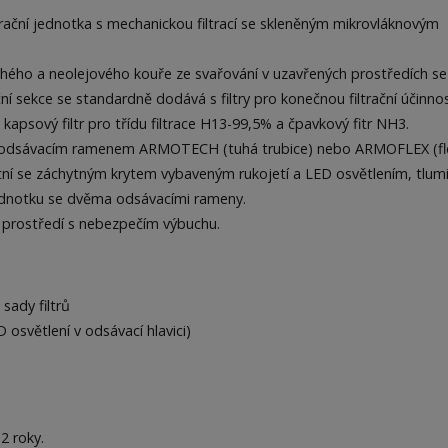
trační jednotka s mechanickou filtrací se skleněným mikrovláknovým
hého a neolejového kouře ze svařování v uzavřených prostředích se
ační sekce se standardně dodává s filtry pro konečnou filtrační účinno
kapsový filtr pro třídu filtrace H13-99,5% a čpavkový fitr NH3.
odsávacím ramenem ARMOTECH (tuhá trubice) nebo ARMOFLEX (flex
tní se záchytným krytem vybaveným rukojetí a LED osvětlením, tlum
ednotku se dvěma odsávacími rameny.
prostředí s nebezpečím výbuchu.
 sady filtrů
 osvětlení v odsávací hlavici)
2 roky.