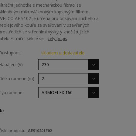
filtrační jednotka s mechanickou filtrací se
skleněným mikrovláknovým kapsovým filtrem.
WELCO AE 9102 je určena pro odsávání suchého a
neolejového kouře ze svařování v uzavřených
prostředích se středními výskyty znečišťujících
látek. Filtrační sekce se...
celý popis
Dostupnost
skladem u dodavatele
Napájení (V)
Délka ramene (m)
Typ ramene
ks
Číslo produktu:
AE910201F02