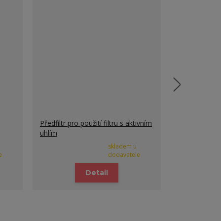
Předfiltr pro použití filtru s aktivním
Filtry s aktiv
uhlím
skladem u
e
dodavatele
Detail